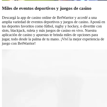
Miles de eventos deportivos y juegos de casino
Descargá la app de casino online de BetWarrior y accedé a una
amplia variedad de eventos deportivos y juegos de casino. Apostá en
tus deportes favoritos como fútbol, rugby y hockey, o divertite con
slots, blackjack, ruleta y más juegos de casino en vivo. Nuestra
aplicación de casino y apuestas te brinda miles de opciones para
jugar, todo desde la palma de tu mano. ¡Viví la mejor experiencia de
juego con BetWarrior!